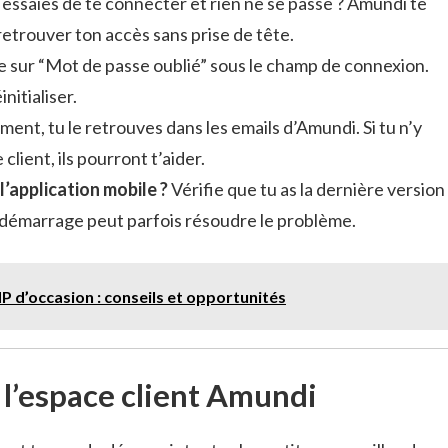
 essaies de te connecter et rien ne se passe ? Amundi te
retrouver ton accès sans prise de tête.
e sur “Mot de passe oublié” sous le champ de connexion.
nitialiser.
nt, tu le retrouves dans les emails d’Amundi. Si tu n’y
 client, ils pourront t’aider.
’application mobile ?
Vérifie que tu as la dernière version
 redémarrage peut parfois résoudre le problème.
P d’occasion : conseils et opportunités
 l’espace client Amundi