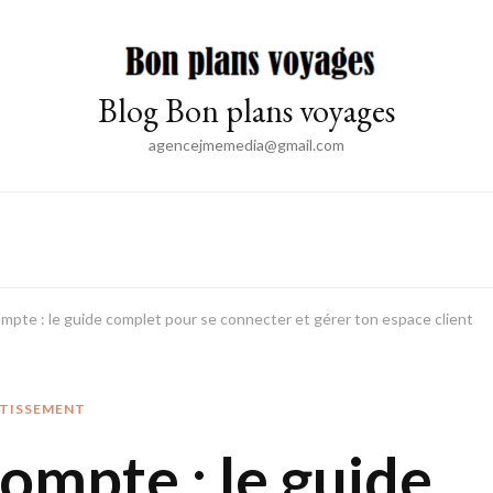
Blog Bon plans voyages
agencejmemedia@gmail.com
pte : le guide complet pour se connecter et gérer ton espace client
STISSEMENT
mpte : le guide