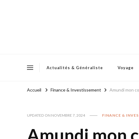
Actualités & Généraliste
Voyage
Accueil
Finance & Investissement
Amundi mon com
UPDATED ON
NOVEMBRE 7, 2024
FINANCE & INVE
Amundi mon co