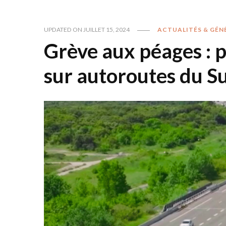
UPDATED ON
JUILLET 15, 2024
ACTUALITÉS & GÉN
Grève aux péages : p
sur autoroutes du S