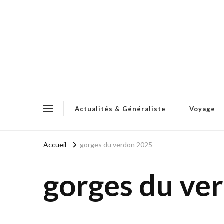
Actualités & Généraliste
Voyage
Accueil
gorges du verdon 2025
gorges du ve