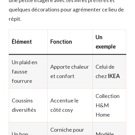
une petite étagère avec tes livres préférés et
quelques décorations pour agrémenter ce lieu de
répit.
Un
Élément
Fonction
exemple
Un plaid en
Apporte chaleur
Celui de
fausse
et confort
chez
IKEA
fourrure
Collection
Coussins
Accentue le
H&M
diversifiés
côté cosy
Home
Corniche pour
Un bon
Modèle