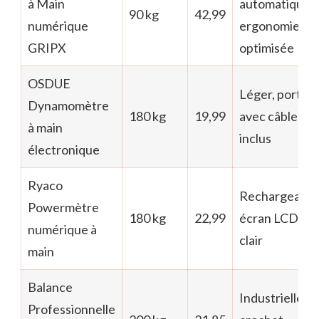
à Main
automatique,
90 kg
42,99
numérique
ergonomie
GRIPX
optimisée
OSDUE
Léger, portati
Dynamomètre
180 kg
19,99
avec câble
à main
inclus
électronique
Ryaco
Rechargeable
Powermètre
180 kg
22,99
écran LCD
numérique à
clair
main
Balance
Industrielle,
Professionnelle