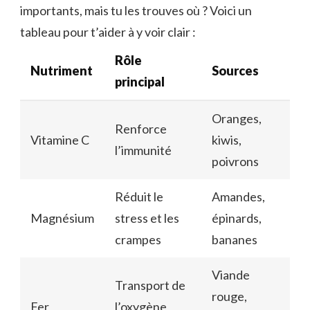
importants, mais tu les trouves où ? Voici un
tableau pour t’aider à y voir clair :
Rôle
Nutriment
Sources
principal
Oranges,
Renforce
Vitamine C
kiwis,
l’immunité
poivrons
Réduit le
Amandes,
Magnésium
stress et les
épinards,
crampes
bananes
Viande
Transport de
rouge,
Fer
l’oxygène