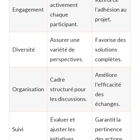
activement
Engagement
l’adhésion au
chaque
projet.
participant.
Assurer une
Favorise des
Diversité
variété de
solutions
perspectives.
complètes.
Améliore
Cadre
l’efficacité
Organisation
structuré pour
des
les discussions.
échanges.
Évaluer et
Garantit la
Suivi
ajuster les
pertinence
initiatives.
des actions.