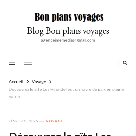
Blog Bon plans voyages
agencejmemedia@gmail.com
Accueil
Voyage
Découvrez le gîte Les Hirondelles : un havre de paix en pleine
nature
FÉVRIER 13, 2026
VOYAGE