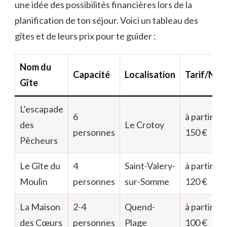
une idée des possibilités financières lors de la
planification de ton séjour. Voici un tableau des
gîtes et de leurs prix pour te guider :
Nom du
Capacité
Localisation
Tarif/Nuit
Gîte
L’escapade
6
à partir de
des
Le Crotoy
personnes
150 €
Pêcheurs
Le Gîte du
4
Saint-Valery-
à partir de
Moulin
personnes
sur-Somme
120 €
La Maison
2-4
Quend-
à partir de
des Cœurs
personnes
Plage
100 €