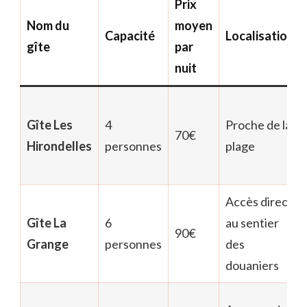
Prix
Nom du
moyen
Capacité
Localisation
gîte
par
nuit
Gîte Les
4
Proche de la
70€
Hirondelles
personnes
plage
Accès direct
Gîte La
6
au sentier
90€
Grange
personnes
des
douaniers