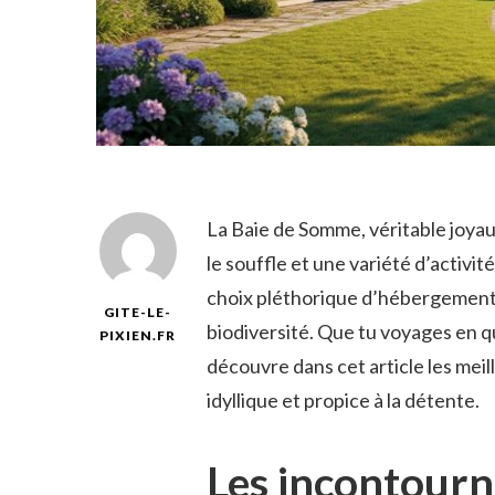
La Baie de Somme, véritable joyau
le souffle et une variété d’activit
choix pléthorique d’hébergements 
GITE-LE-
biodiversité. Que tu voyages en q
PIXIEN.FR
découvre dans cet article les mei
idyllique et propice à la détente.
Les incontourna