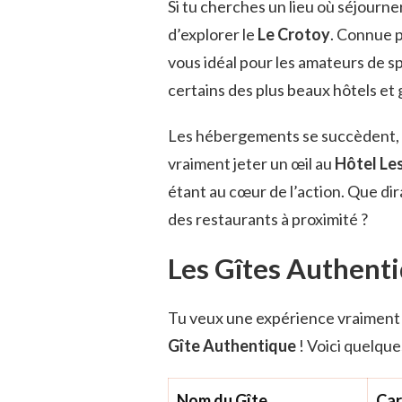
Si tu cherches un lieu où séjourne
d’explorer le
Le Crotoy
. Connue p
vous idéal pour les amateurs de sp
certains des plus beaux hôtels et g
Les hébergements se succèdent, c
vraiment jeter un œil au
Hôtel Les
étant au cœur de l’action. Que dir
des restaurants à proximité ?
Les Gîtes Authenti
Tu veux une expérience vraiment 
Gîte Authentique
! Voici quelque
Nom du Gîte
Car