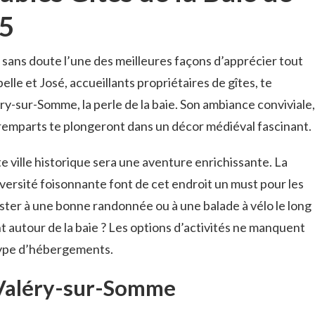
5
 sans doute l’une des meilleures façons d’apprécier tout
belle et José, accueillants propriétaires de gîtes, te
y-sur-Somme, la perle de la baie. Son ambiance conviviale,
 remparts te plongeront dans un décor médiéval fascinant.
e ville historique sera une aventure enrichissante. La
iversité foisonnante font de cet endroit un must pour les
ster à une bonne randonnée ou à une balade à vélo le long
t autour de la baie ? Les options d’activités ne manquent
 type d’hébergements.
t-Valéry-sur-Somme