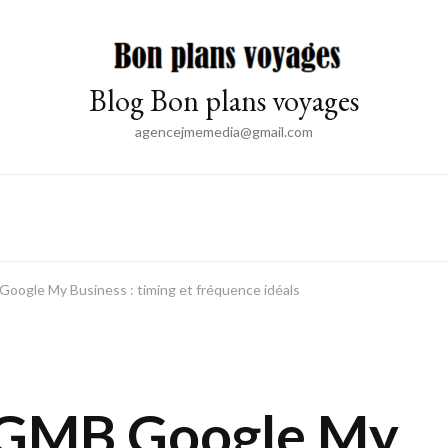
Blog Bon plans voyages
agencejmemedia@gmail.com
oogle My Business : timing et fréquence idéals
 GMB Google My