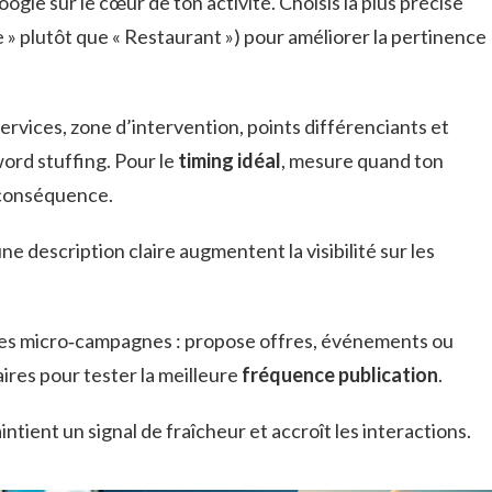
ogle sur le cœur de ton activité. Choisis la plus précise
le » plutôt que « Restaurant ») pour améliorer la pertinence
 services, zone d’intervention, points différenciants et
word stuffing. Pour le
timing idéal
, mesure quand ton
 conséquence.
ne description claire augmentent la visibilité sur les
s micro‑campagnes : propose offres, événements ou
ires pour tester la meilleure
fréquence publication
.
ntient un signal de fraîcheur et accroît les interactions.