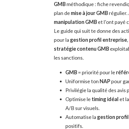
GMB
méthodique : fiche revendiqu
plan de
mise à jour GMB
régulier.
manipulation GMB
et l’ont payé 
Le guide qui suit te donne des act
pour la
gestion profil entreprise
stratégie contenu GMB
exploitab
les sanctions.
GMB
= priorité pour le
référ
Uniformise ton
NAP
pour gar
Privilégie la qualité des avis 
Optimise le
timing idéal
et l
A/B sur visuels.
Automatise la
gestion profil
positifs.