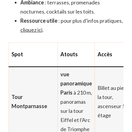
Ambiance
: terrasses, promenades
nocturnes, cocktails sur les toits.
Ressource utile
: pour plus d’infos pratiques,
cliquez ici
.
Spot
Atouts
Accès
vue
panoramique
Billet au pied d
Paris
à 210 m,
Tour
la tour,
panoramas
Montparnasse
ascenseur 56e
sur la tour
étage
Eiffel et l’Arc
de Triomphe