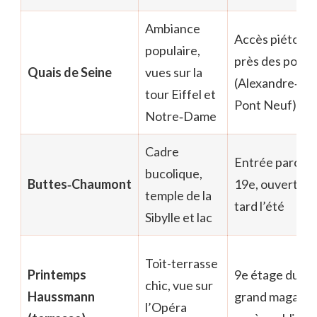
Ambiance
Accès piéton
populaire,
près des ponts
Quais de Seine
vues sur la
(Alexandre‑III,
tour Eiffel et
Pont Neuf)
Notre‑Dame
Cadre
Entrée parc
bucolique,
Buttes‑Chaumont
19e, ouvert
temple de la
tard l’été
Sibylle et lac
Toit-terrasse
Printemps
9e étage du
chic, vue sur
Haussmann
grand magasin,
l’Opéra