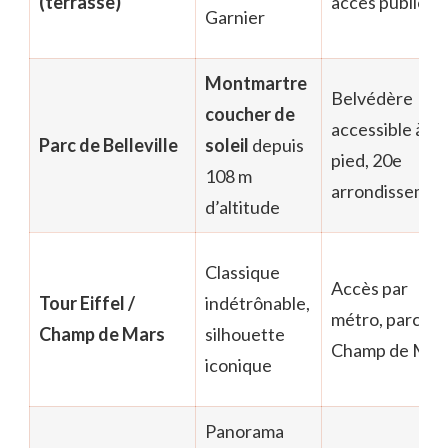
(terrasse)
accès public
Garnier
Montmartre
Belvédère
coucher de
accessible à
Parc de Belleville
soleil
depuis
pied, 20e
108 m
arrondissemen
d’altitude
Classique
Accès par
Tour Eiffel /
indétrônable,
métro, parc du
Champ de Mars
silhouette
Champ de Mar
iconique
Panorama