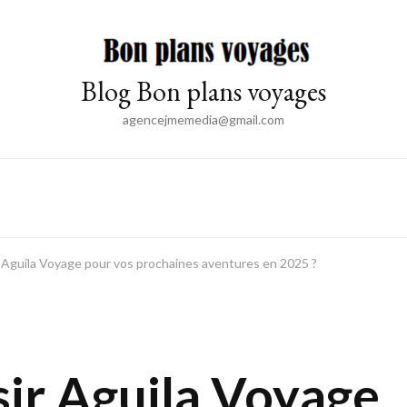
Blog Bon plans voyages
agencejmemedia@gmail.com
r Aguila Voyage pour vos prochaines aventures en 2025 ?
sir Aguila Voyage