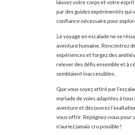
laissez ⁤votre corps et votre espri
par ⁣des guides⁣ expérimentés qui⁤ vo
confiance nécessaire ⁢pour​ explo
Le voyage en escalade ne se résum
aventure humaine. Rencontrez des
expériences et forgez des amitié
relever des défis ensemble‍ et à ⁣
semblaient ⁤inaccessibles.
Que vous ‌soyez attiré par⁣ l’escalad
myriade ​de ​voies adaptées à tous
aventure⁢ et découvrez l’exaltation
vous offrir. ​Rejoignez-nous pour⁤
n’auriez jamais ‍cru possible‌ !