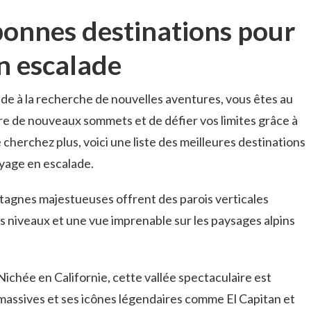
 bonnes destinations pour
n ​escalade
lade ⁢à la recherche de nouvelles aventures, vous êtes au
re de nouveaux sommets et de défier‍ vos⁢ limites grâce à
cherchez plus,⁤ voici​ une liste⁣ des meilleures destinations
yage‌ en escalade.
agnes majestueuses offrent des parois verticales
s niveaux et une⁢ vue ⁢imprenable‍ sur les paysages alpins
ichée en Californie, ​cette vallée spectaculaire ‍est
 ⁢massives et ses icônes ⁤légendaires comme El⁤ Capitan et⁢