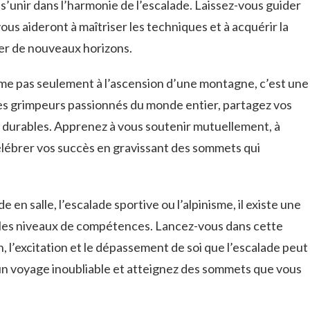
t ⁢s’unir dans l’harmonie de l’escalade. Laissez-vous guider
us aideront‍ à⁣ maîtriser ⁣les techniques⁢ et à⁤ acquérir⁢ la
rer de nouveaux horizons.
e pas ‍seulement à l’ascension‌ d’une montagne,‌ c’est une
 grimpeurs⁢ passionnés du monde entier,⁤ partagez vos
s durables. Apprenez à vous soutenir mutuellement, à
célébrer vos⁢ succès en gravissant des ‌sommets qui
e en salle, ⁣l’escalade sportive ou ⁤l’alpinisme, ‍il existe une
⁢ les niveaux⁢ de compétences. Lancez-vous ⁤dans cette
, l’excitation et le‌ dépassement ⁤de soi que l’escalade peut
 un voyage inoubliable et atteignez ⁤des ​sommets que vous