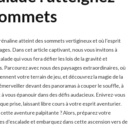
sommets
naline⁤ atteint ​des sommets vertigineux et où l’esprit
ages. Dans cet article captivant, nous vous⁢ invitons à
ade qui vous fera⁢ défier les lois⁣ de la gravité⁢ et
s.​ Parcourez avec nous des‌ paysages extraordinaires, où
nent ‍votre terrain​ de jeu, ‌et découvrez la magie de ‌la⁤
émerveiller devant des ⁤panoramas à​ couper⁤ le souffle, ​à
et⁢ à⁣ vous épanouir​ dans des défis audacieux. Enivrez-vous
chaque ⁢prise, laissant ⁣libre cours à votre esprit aventurier.
cette‌ aventure⁣ palpitante ⁤? Alors, préparez ​votre
es d’escalade et embarquez dans cette ​ascension vers de