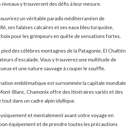
niveaux y trouveront⁣ des défis ⁣à leur mesure.
écouvrirez ‌un⁢ véritable paradis ‌méditerranéen de
illé, ses falaises calcaires et ses ⁣eaux bleu turquoise,
oix‍ pour les grimpeurs en quête​ de⁣ sensations fortes.
au ⁢pied​ des célèbres montagnes de la Patagonie, El Chaltén
amateurs d’escalade. Vous y trouverez‌ une multitude de‍
stueux et‍ une nature⁤ sauvage à couper le souffle.
nation emblématique est surnommée⁣ la capitale mondiale‍
 Mont-Blanc, Chamonix offre des itinéraires variés et‍ des
 le tout dans un cadre alpin idyllique.
physiquement ⁤et mentalement‍ avant votre voyage ​en
 bon équipement et de prendre toutes les‍ précautions