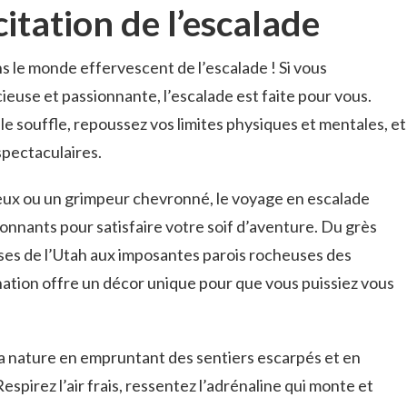
tation ​de ⁣l’escalade
s ⁤le monde effervescent de l’escalade ‌! Si vous⁤
se ‍et passionnante, ‌l’escalade est faite ​pour vous.
e souffle, repoussez vos limites⁢ physiques et mentales, et
pectaculaires.
ux ou un grimpeur ‌chevronné, ⁢le voyage en escalade
ionnants ​pour⁢ satisfaire votre soif d’aventure. Du grès⁢
ses de l’Utah aux imposantes parois ‌rocheuses des
nation offre ⁢un décor unique⁢ pour que vous puissiez vous
a nature en empruntant des sentiers escarpés⁢ et ⁣en
spirez l’air ‌frais, ⁣ressentez l’adrénaline ⁢qui monte et