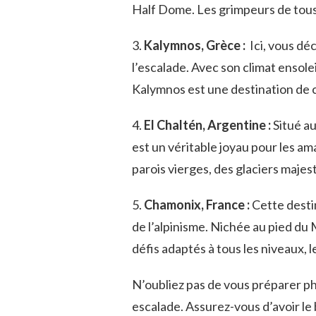
Half Dome.‍ Les grimpeurs de tous 
3.
Kalymnos, Grèce :
⁣ Ici, vous d
l’escalade.‌ Avec son⁣ climat ensole
Kalymnos est une destination de ch
4.
El Chaltén, Argentine :
⁣Situé⁣ 
⁣est ​un véritable joyau pour ⁣les 
parois vierges, des ‍glaciers ‍maje
5.
Chamonix, France ‍:
Cette desti
de l’alpinisme. Nichée⁣ au pied du
défis adaptés ‌à⁢ tous ⁤les niveaux,⁢
N’oubliez‌ pas de vous préparer ‌
escalade. Assurez-vous d’avoir le