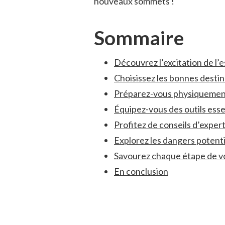
nouveaux sommets !
Sommaire
Découvrez l’excitation de l’
Choisissez les bonnes destin
Préparez-vous physiquement
Équipez-vous des outils‍ ess
Profitez de conseils d’exper
Explorez les dangers potentie
Savourez ⁤chaque ​étape de⁢ 
En conclusion