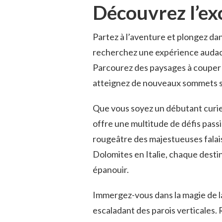
Découvrez l’exci
Partez ⁣à l’aventure et plongez dan
recherchez une expérience audacieu
Parcourez des⁢ paysages à couper l
atteignez de nouveaux sommets s
Que vous soyez un débutant​ curie
offre une multitude⁤ de ‌défis ⁤pass
rougeâtre des ⁢majestueuses falai
Dolomites en Italie, chaque ⁤desti
épanouir.
Immergez-vous dans la magie de​ l
escaladant des parois verticales. Re