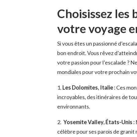
Choisissez les
votre‌ voyage⁣ e
Si‌ vous ⁣êtes ⁤un passionné d’esca
bon endroit. ⁢Vous rêvez d’atteind
votre ⁤passion pour l’escalade ? Ne 
mondiales pour votre prochain vo
1.
Les Dolomites,​ Italie⁤ :
Ces mont
incroyables, des itinéraires de tou
environnants.
2. ⁢
Yosemite Valley, États-Unis :
N
⁤célèbre pour ses ⁣parois ‌de granit