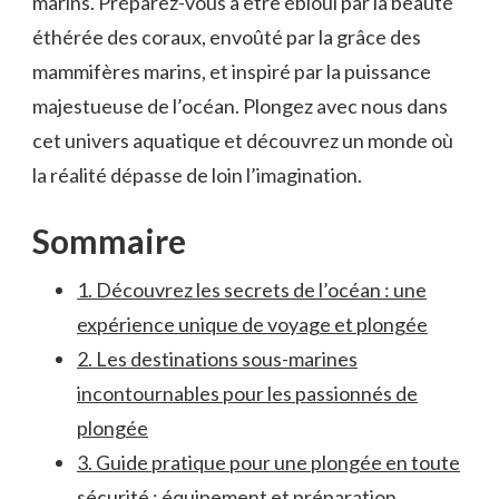
marins. Préparez-vous à être ébloui par ‍la beauté
éthérée des coraux,⁤ envoûté ⁣par la‍ grâce des
mammifères marins, et inspiré par​ la ‌puissance
majestueuse de l’océan. Plongez ‌avec nous dans
cet univers aquatique‌ et découvrez un monde où
la réalité dépasse de loin l’imagination.
Sommaire
1. Découvrez les secrets de l’océan : une
expérience unique de ⁤voyage et plongée
2. Les destinations sous-marines
incontournables pour ⁤les passionnés de
plongée
3. Guide pratique pour une plongée en toute
sécurité : équipement et préparation