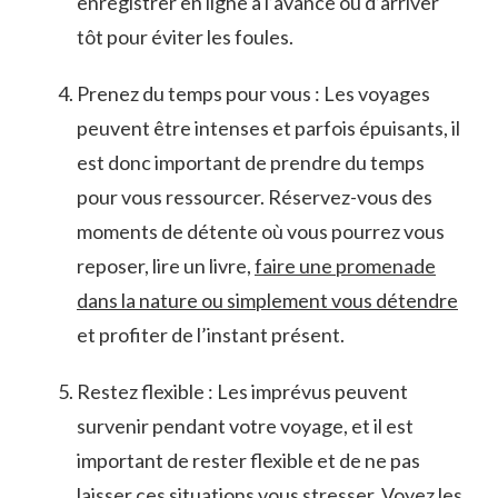
enregistrer en ⁢ligne à ⁤l’avance​ ou d’arriver
tôt pour éviter les ⁤foules.
Prenez du⁤ temps‍ pour vous : Les ⁤voyages
peuvent être⁣ intenses et parfois ⁢épuisants,‌ il
est ⁣donc important de prendre du⁤ temps
pour vous ‍ressourcer. Réservez-vous des
moments de détente où vous pourrez vous‌
reposer, lire un livre,
faire une ⁣promenade‍
dans la nature ou⁤ simplement vous détendre
et profiter de l’instant présent.
Restez flexible : Les imprévus peuvent
⁢survenir pendant votre voyage, et il est⁢
important de‌ rester⁢ flexible ⁣et de⁢ ne pas
laisser ces situations vous stresser. ⁣Voyez les