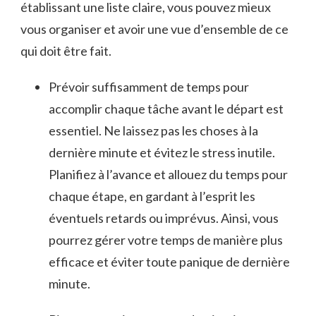
établissant ​une liste claire, vous⁣ pouvez⁣ mieux
vous organiser‌ et avoir une ⁤vue d’ensemble de ce
qui doit être fait.
Prévoir ⁢suffisamment ​de temps pour
⁤accomplir​ chaque ‌tâche ⁢avant le départ est
essentiel. Ne laissez pas ⁣les ⁤choses ⁤à la‌
dernière minute et évitez⁤ le ‍stress ⁣inutile.
Planifiez​ à l’avance ⁣et allouez du temps pour
chaque étape, ⁣en gardant à l’esprit les
éventuels retards ou‌ imprévus.⁢ Ainsi, vous
⁢pourrez gérer votre temps​ de manière plus
efficace ⁤et‍ éviter⁤ toute⁢ panique ‍de ​dernière⁣
minute.