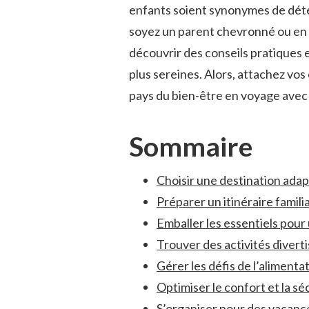
enfants soient synonymes de déten
soyez un parent​ chevronné ou en q
découvrir des conseils pratiques e
plus ⁤sereines. Alors, attachez ⁢vo
pays du⁣ bien-être en voyage avec 
Sommaire
Choisir une destination ​ada
Préparer un itinéraire⁤ famili
Emballer‌ les essentiels pour
Trouver des‍ activités diverti
Gérer‍ les défis de‍ l’aliment
Optimiser le confort et la sé
S’organiser pour des vacanc