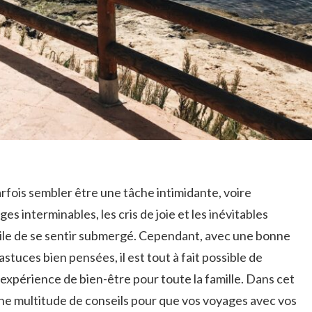
fois sembler être⁤ une tâche intimidante, voire
s interminables, les cris​ de joie et les inévitables
facile‍ de se sentir ​submergé. Cependant, avec une⁢ bonne
stuces ⁤bien pensées, ⁢il est ​tout à fait possible⁢ de
 expérience de bien-être ⁤pour toute la⁣ famille. Dans cet
‌une multitude de ⁢conseils pour⁣ que vos ​voyages avec vos