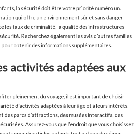
fants, la sécurité doit être votre priorité numéro un.
nation ‌qui ‍offre un environnement sûr ‍et sans danger
⁣ les taux de criminalité, la qualité des infrastructures
 ​sécurité. Recherchez également ‌les‍ avis d’autres familles
on pour obtenir ‌des informations supplémentaires.
es activités adaptées aux
fiter pleinement du voyage, il est important ‍de choisir
riété d’activités adaptées à leur âge et à leurs intérêts.
 des‌ parcs d’attractions, des musées interactifs, des
 sécurisées. Assurez-vous que l’endroit que ​vous choisissez
nts​ pour divertir les enfants tout ‍au long du​ séjour.