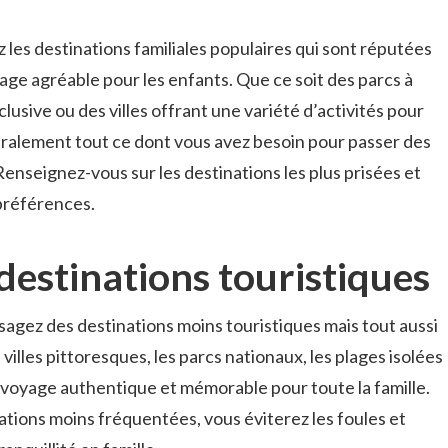
z ‌les destinations​ familiales populaires qui sont réputées
ge agréable pour⁢ les enfants. Que ce⁤ soit des ‌parcs ​à
lusive ou des villes offrant ‌une variété d’activités ​pour
néralement ‍tout ce⁢ dont vous avez‍ besoin pour passer des
enseignez-vous‍ sur les‌ destinations ​les‍ plus prisées et
 préférences.
destinations touristiques
isagez des destinations moins‌ touristiques ⁣mais‌ tout aussi
villes ‌pittoresques, les parcs nationaux, les ​plages isolées​
⁤voyage authentique et ⁢mémorable pour toute la famille.
ations ​moins fréquentées, vous ‌éviterez⁤ les foules ‍et