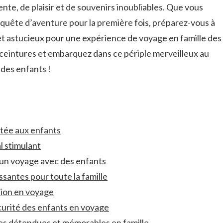
te, de plaisir et de souvenirs inoubliables. Que⁤ vous
uête d’aventure pour la ​première fois, ⁣préparez-vous​ à
t astucieux pour⁢ une expérience de voyage en famille ‍des
s ceintures et ​embarquez dans ce périple ‍merveilleux au
des enfants ⁢!
ptée aux enfants
al stimulant
 ​un voyage ⁢avec des enfants
ssantes pour ​toute la famille
ation ⁤en voyage
curité ‍des enfants en voyage
es détendues⁢ et mémorables en famille.