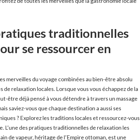
rofitez de ‍toutes⁤ les ⁣merveilles que la⁢ gastronomie locale
ratiques traditionnelles
pour se ⁣ressourcer en
 les merveilles du voyage ⁤combinées⁢ au bien-être ‍absolu
es de relaxation locales. Lorsque⁣ vous vous échappez de la
ut-être déjà​ pensé à vous⁢ détendre à‍ travers un massage
 mais ⁤saviez-vous que chaque destination a aussi ses
niques ? Explorez les traditions locales et ⁢ressourcez-vous⁣
 L’une des pratiques⁢ traditionnelles⁤ de relaxation les
in de vapeur, ⁣héritage ‍de l’Empire ottoman, est une