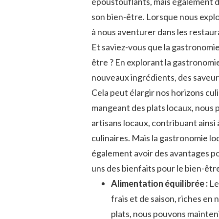
époustouflants,‍ mais⁢ également 
⁤son bien-être. Lorsque nous exp
à ​nous⁢ aventurer dans les restaur
Et ⁤saviez-vous que la gastronomie
être ? En explorant ‌la​ gastronom
nouveaux ingrédients, des saveurs
Cela‌ peut élargir nos horizons culi
mangeant ‍des ⁤plats locaux, nous
artisans⁣ locaux,‌ contribuant ainsi 
culinaires. Mais la gastronomie ‌lo
également avoir⁢ des avantages⁣ po
uns des bienfaits pour ⁤le bien-êtr
Alimentation équilibrée :
Le
frais ⁣et de saison,​ riches e
plats, ‍nous pouvons mainteni