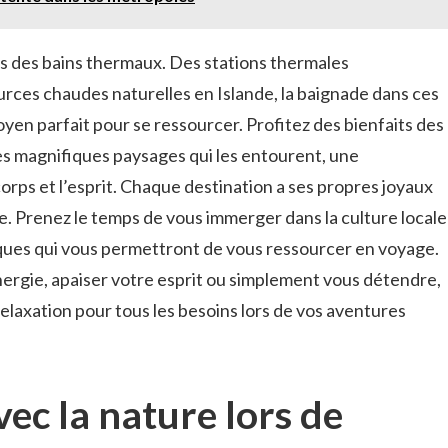
 des‌ bains thermaux. ⁣Des ⁣stations thermales
rces ​chaudes naturelles ⁣en Islande, la baignade‍ dans ces⁢
yen parfait pour se ​ressourcer. Profitez ⁢des bienfaits des
es magnifiques paysages qui⁣ les ⁤entourent, une‌
e corps et l’esprit. Chaque destination a ses propres​ joyaux
e. Prenez le temps ​de vous immerger dans la culture locale
iques qui​ vous permettront de⁤ vous ressourcer en voyage.
nergie, apaiser‍ votre esprit ou simplement vous détendre,
relaxation pour tous ​les⁣ besoins lors de vos aventures
ec la nature ⁤lors ⁣de