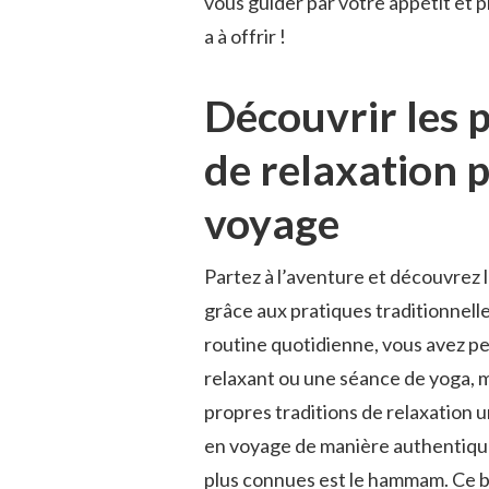
vous​ guider par⁤ votre‍ appétit et p
a ⁢à ​offrir !
Découvrir les p
de‌ relaxation ⁣
‍voyage
Partez ‍à l’aventure⁢ et‌ découvrez
grâce aux ​pratiques traditionnell
routine quotidienne, vous avez pe
relaxant ​ou une séance⁣ de⁤ yoga,
propres traditions de relaxation⁤ u
en voyage de manière ‌authentique.
plus connues est le ​hammam. Ce ba