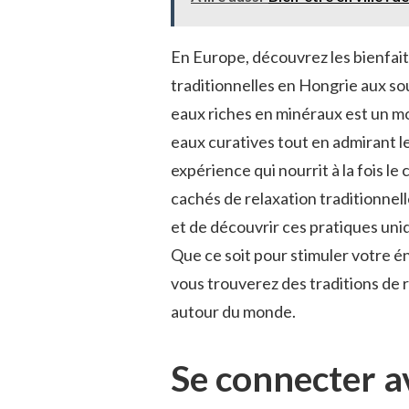
En Europe, découvrez les bienfaits
traditionnelles en⁣ Hongrie aux sou
eaux riches en minéraux est un ⁣mo
⁣eaux curatives tout en admirant l
expérience qui⁤ nourrit à‍ la fois l
cachés de relaxation traditionnell
et de découvrir ⁤ces pratiques⁤ un
Que ce soit⁢ pour stimuler votre é
vous​ trouverez des ​traditions ⁢de 
autour du monde.
Se connecter av