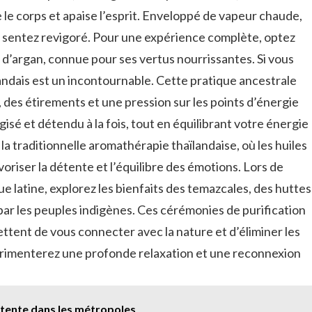
le ⁤corps et ​apaise l’esprit. ⁤Enveloppé de ⁣vapeur chaude,
s sentez revigoré. Pour une expérience complète, ⁢optez
e⁢ d’argan, connue pour ses vertus nourrissantes. Si vous
landais est un incontournable. Cette pratique ⁣ancestrale
des étirements et une pression sur les ‌points d’énergie
gisé et détendu à ‌la fois, tout en équilibrant votre énergie
 ​la traditionnelle aromathérapie thaïlandaise, où les huiles
voriser⁣ la détente ⁣et l’équilibre des émotions. Lors de
 latine, explorez‍ les bienfaits des temazcales, des⁢ huttes
par les peuples indigènes. ‍Ces cérémonies de purification‌
ttent de vous connecter‍ avec la⁣ nature et d’éliminer les
périmenterez ‍une profonde relaxation et une reconnexion‌
détente dans les métropoles