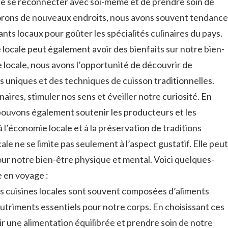
de‌ se reconnecter avec soi-même ‍et de prendre soin de
lorons de nouveaux ⁣endroits, nous avons souvent tendance
ants ​locaux pour goûter‌ les spécialités culinaires du pays.
 locale peut également avoir des⁣ bienfaits sur notre bien-
ie locale, nous avons l’opportunité de découvrir de
 uniques et des techniques de cuisson traditionnelles.‍
naires, stimuler nos sens et éveiller‌ notre‍ curiosité. En
 pouvons⁢ également soutenir les producteurs et les
à l’économie ​locale et à ⁢la ‌préservation de traditions
cale ne se limite pas seulement à l’aspect gustatif. Elle peut
ur notre ‌bien-être physique et mental. Voici quelques-
e en voyage :
s cuisines locales ‌sont souvent composées d’aliments
n nutriments essentiels pour notre ⁣corps. En ​choisissant ces
r​ une ‍alimentation ‍équilibrée et prendre soin de notre