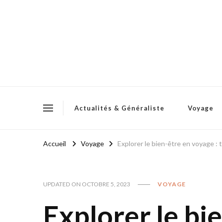
Actualités & Généraliste
Voyage
Accueil
Voyage
Explorer le bien-être en voyage : t
UPDATED ON
OCTOBRE 5, 2023
VOYAGE
Explorer le bi