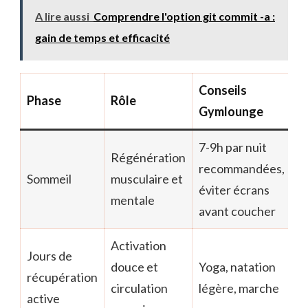
A lire aussi
Comprendre l'option git commit -a :
gain de temps et efficacité
Conseils
Phase
Rôle
Gymlounge
7-9h par nuit
Régénération
recommandées,
Sommeil
musculaire et
éviter écrans
mentale
avant coucher
Activation
Jours de
douce et
Yoga, natation
récupération
circulation
légère, marche
active