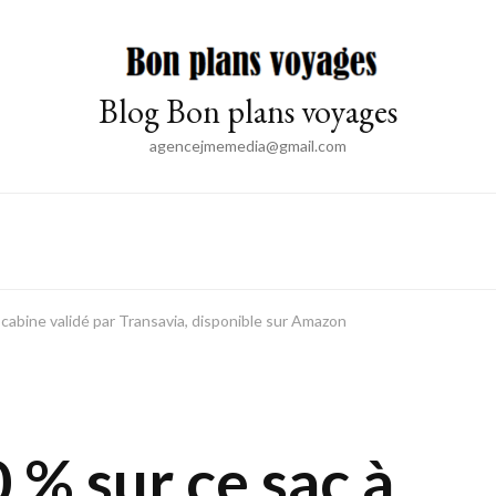
Blog Bon plans voyages
agencejmemedia@gmail.com
 cabine validé par Transavia, disponible sur Amazon
 % sur ce sac à