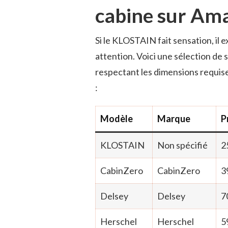
cabine sur Am
Si le KLOSTAIN fait sensation, il
attention. Voici une sélection de 
respectant les dimensions requis
:
Modèle
Marque
P
KLOSTAIN
Non spécifié
2
CabinZero
CabinZero
3
Delsey
Delsey
7
Herschel
Herschel
5