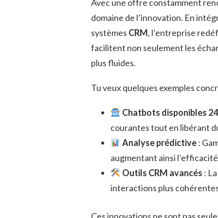
Avec une offre constamment reno
domaine de l’innovation. En inté
systèmes
CRM
, l’entreprise redé
facilitent non seulement les écha
plus fluides.
Tu veux quelques exemples concre
Chatbots disponibles 24
courantes tout en libérant d
Analyse prédictive
: Gamb
augmentant ainsi l’efficacité
Outils CRM avancés
: La
interactions plus cohérentes
Ces innovations ne sont pas seulem