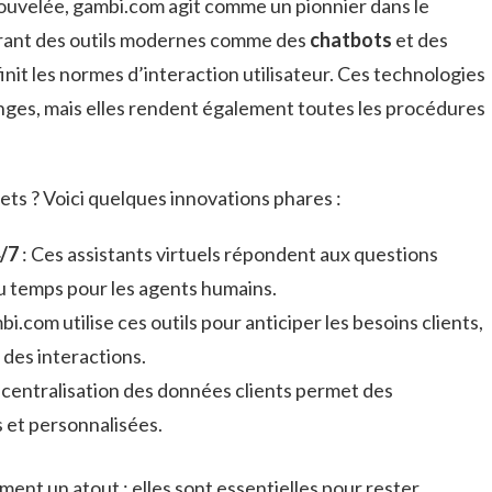
uvelée, gambi.com agit comme un pionnier dans le
grant des outils modernes comme des
chatbots
et des
finit les normes d’interaction utilisateur. Ces technologies
nges, mais elles rendent également toutes les procédures
ts ? Voici quelques innovations phares :
/7
: Ces assistants virtuels répondent aux questions
u temps pour les agents humains.
i.com utilise ces outils pour anticiper les besoins clients,
 des interactions.
 centralisation des données clients permet des
 et personnalisées.
ent un atout ; elles sont essentielles pour rester