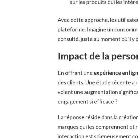
sur les produits qui les intér
Avec cette approche, les utilisateu
plateforme. Imagine un consommate
consulté, juste au moment où il y 
Impact de la person
En offrant une
expérience en lig
des clients. Une étude récente a 
voient une augmentation significat
engagement si efficace ?
La réponse réside dans la créatio
marques qui les comprennent et 
interaction est soigneusement co