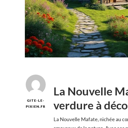
La Nouvelle Ma
verdure à déco
GITE-LE-
PIXIEN.FR
La Nouvelle Mafate, nichée au cœu
amoureux de la nature. Avec ses p