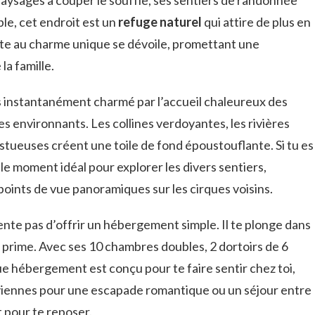
le, cet endroit est un
refuge naturel
qui attire de plus en
e gîte au charme unique se dévoile, promettant une
la famille.
as instantanément charmé par l’accueil chaleureux des
s environnants. Les collines verdoyantes, les rivières
estueuses créent une toile de fond époustouflante. Si tu es
le moment idéal pour explorer les divers sentiers,
ints de vue panoramiques sur les cirques voisins.
ente pas d’offrir un hébergement simple. Il te plonge dans
é prime. Avec ses 10 chambres doubles, 2 dortoirs de 6
e hébergement est conçu pour te faire sentir chez toi,
tu viennes pour une escapade romantique ou un séjour entre
t pour te reposer.