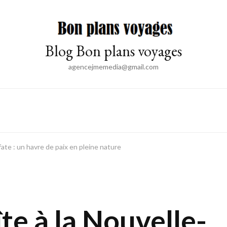
Blog Bon plans voyages
agencejmemedia@gmail.com
fate : un havre de paix en pleine nature
te à la Nouvelle-