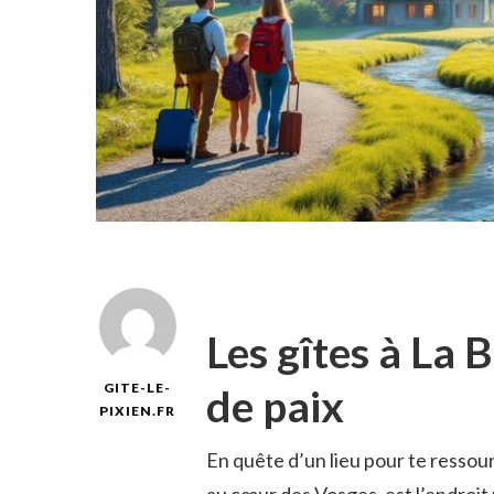
Les gîtes à La 
de paix
GITE-LE-
PIXIEN.FR
En quête d’un lieu pour te ressou
au cœur des Vosges, est l’endroit