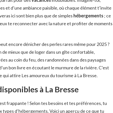
 et d’une ambiance paisible, où chaque élément t’invite
uveras ici sont bien plus que de simples
hébergements
; ce
peux te reconnecter avec la nature et profiter de moments
n peut encore dénicher des perles rares même pour 2025 ?
en de mieux que de loger dans un gîte confortable,
irées au coin du feu, des randonnées dans des paysages
d’un bon livre en écoutant le murmure de la rivière. C’est
 qui attire Les amoureux du tourisme à La Bresse.
disponibles à La Bresse
 est frappante ! Selon tes besoins et tes préférences, tu
x types d’hébergements. Voici un aperçu de ce que tu