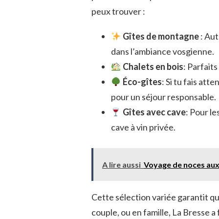
peux trouver :
Gîtes de montagne
: Aut
dans l’ambiance vosgienne.
Chalets en bois
: Parfait
Éco-gîtes
: Si tu fais at
pour un séjour responsable.
Gîtes avec cave
: Pour l
cave à vin privée.
A lire aussi
Voyage de noces aux
Cette sélection variée garantit q
couple, ou en famille, La Bresse a f