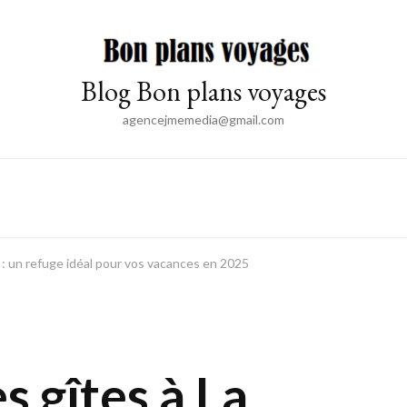
Blog Bon plans voyages
agencejmemedia@gmail.com
: un refuge idéal pour vos vacances en 2025
 gîtes à La