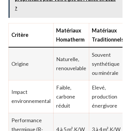
?
Matériaux
Matériaux
Critère
Homatherm
Traditionnels
Souvent
Naturelle,
Origine
synthétique
renouvelable
ou minérale
Faible,
Elevé,
Impact
carbone
production
environnemental
réduit
énergivore
Performance
thermique (R-
4 à 5 m².K/W
3 à 4 m².K/W