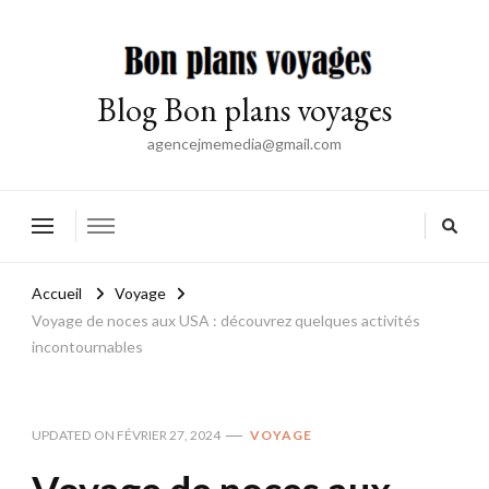
Blog Bon plans voyages
agencejmemedia@gmail.com
Accueil
Voyage
Voyage de noces aux USA : découvrez quelques activités
incontournables
UPDATED ON
FÉVRIER 27, 2024
VOYAGE