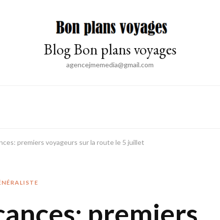
Blog Bon plans voyages
agencejmemedia@gmail.com
ces: premiers voyageurs sur la route le 5 juillet
ÉNÉRALISTE
cances: premiers