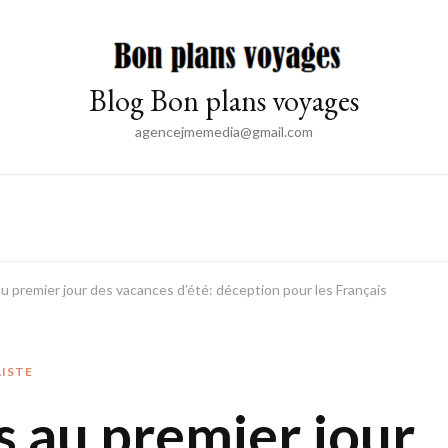
Blog Bon plans voyages
agencejmemedia@gmail.com
 premier jour des vacances d’été: déception pour les Français
LISTE
 au premier jour