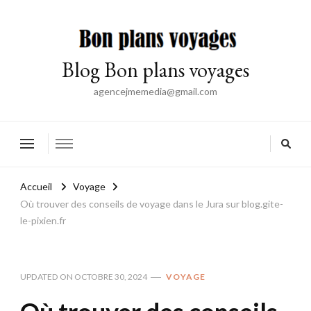
Blog Bon plans voyages
agencejmemedia@gmail.com
Accueil
Voyage
Où trouver des conseils de voyage dans le Jura sur blog.gite-
le-pixien.fr
UPDATED ON
OCTOBRE 30, 2024
VOYAGE